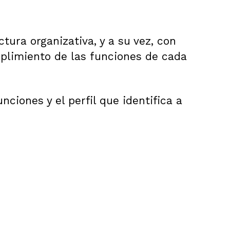
la
red
comercial
ura organizativa, y a su vez, con
plimiento de las funciones de cada
0
(
0
)
ciones y el perfil que identifica a