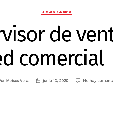
Categorías
ORGANIGRAMA
rvisor de vent
ed comercial
Por
Moises Vera
junio 13, 2020
No hay comenta
tor
Fecha
de
la
rada
entrada