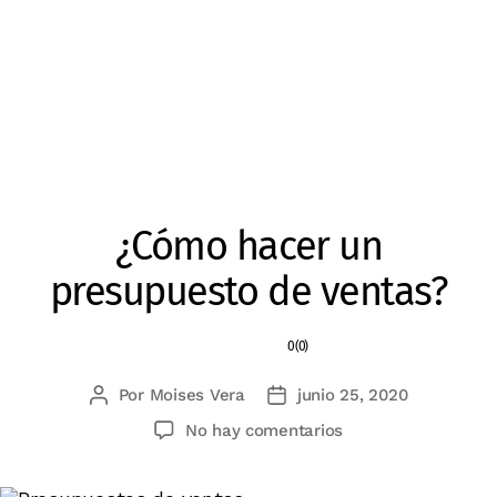
¿Cómo hacer un
presupuesto de ventas?
0 (0)
Por
Moises Vera
junio 25, 2020
Autor
Fecha
de
de
en
No hay comentarios
la
la
¿Cómo
entrada
entrada
hacer